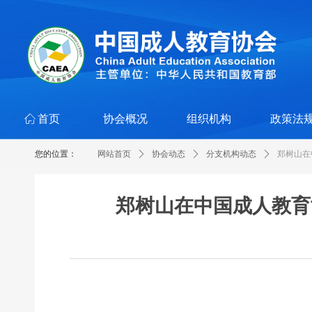
ꀇ
首页
协会概况
组织机构
政策法
您的位置：
网站首页
ꄲ
协会动态
ꄲ
分支机构动态
ꄲ
郑树山在
郑树山在中国成人教育