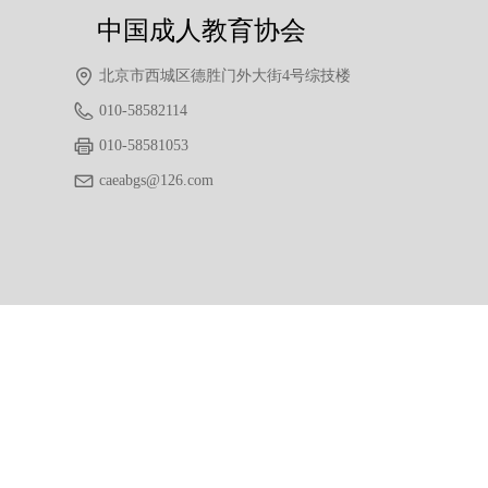
中国成人教育协会
北京市西城区德胜门外大街4号综技楼
010-58582114
010-58581053
caeabgs@126.com