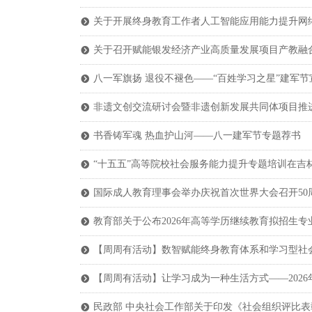
关于开展终身教育工作者人工智能应用能力提升网
뀹
关于召开赋能银发经济产业高质量发展项目产教融
뀹
八一军旗扬 退役不褪色——“百姓学习之星”建军节
뀹
非遗文创交流研讨会暨非遗创新发展共同体项目推
뀹
书香铸军魂 热血护山河——八一建军节专题荐书
뀹
“十五五”高等院校社会服务能力提升专题培训在吉
뀹
国际成人教育理事会举办庆祝首次世界大会召开50
뀹
教育部关于公布2026年高等学历继续教育拟招生
뀹
【周周有活动】数智赋能终身教育体系和学习型社会
뀹
【周周有活动】让学习成为一种生活方式——202
뀹
民政部 中央社会工作部关于印发《社会组织评比
뀹