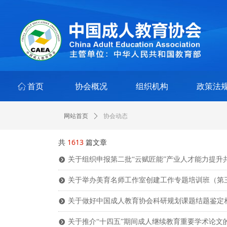
ꀇ
首页
协会概况
组织机构
政策法
协会动态
网站首页
ꄲ
共
1613
篇文章
关于组织申报第二批“云赋匠能”产业人才能力提升
뀹
关于举办美育名师工作室创建工作专题培训班（第
뀹
关于做好中国成人教育协会科研规划课题结题鉴定
뀹
关于推介“十四五”期间成人继续教育重要学术论文
뀹