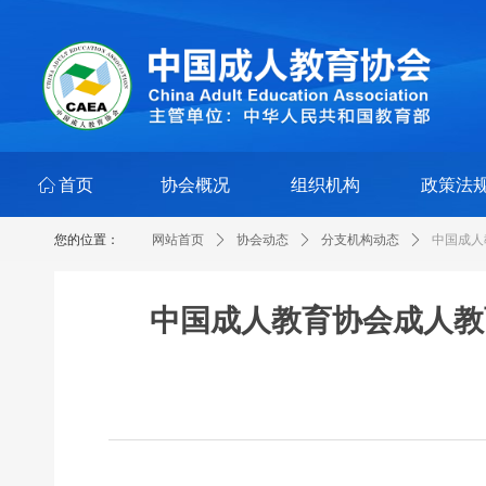
ꀇ
首页
协会概况
组织机构
政策法
您的位置：
网站首页
ꄲ
协会动态
ꄲ
分支机构动态
ꄲ
中国成人
中国成人教育协会成人教育