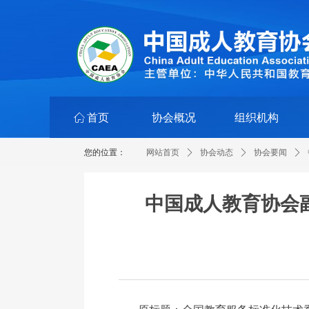
ꀇ
首页
协会概况
组织机构
您的位置：
网站首页
ꄲ
协会动态
ꄲ
协会要闻
ꄲ
中国成人教育协会