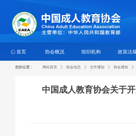
ꀇ
首页
协会概况
组织机构
政策法
您的位置：
网站首页
ꄲ
协会动态
ꄲ
文件通知
ꄲ
协会通知
ꄲ
中国成人教育协会关于开