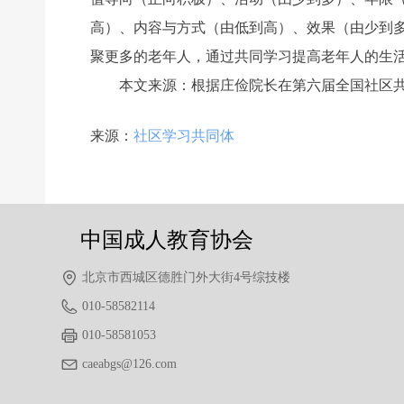
高）、内容与方式（由低到高）、效果（由少到
聚更多的老年人，通过共同学习提高老年人的生
本文来源：根据庄俭院长在第六届全国社区共
前一个：
无
ꄴ
来源：
社区学习共同体
后一个：
无
ꄲ
中国成人教育协会
北京市西城区德胜门外大街4号综技楼
010-58582114
010-58581053
caeabgs@126.com