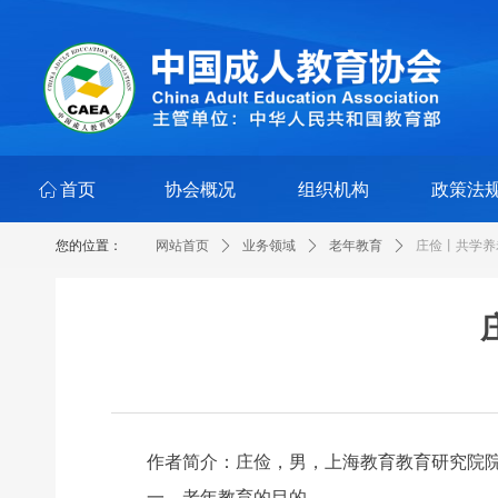
ꀇ
首页
协会概况
组织机构
政策法
您的位置：
网站首页
ꄲ
业务领域
ꄲ
老年教育
ꄲ
庄俭丨共学养
作者简介：庄俭，男，上海教育教育研究院院
一、老年教育的目的