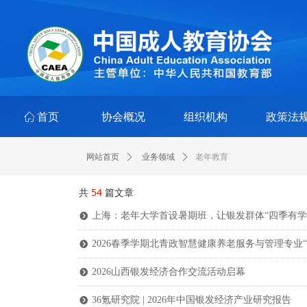
ꀇ
首页
协会概况
组织机构
政策法
老年教育
网站首页
ꄲ
业务领域
ꄲ
共
54
篇文章
上海：老年大学首设暑期班，让银发群体“四季有学”
뀹
2026春季学期北青政智慧健康养老服务与管理专业“
뀹
2026山西银发经济合作交流活动启幕
뀹
36氪研究院 | 2026年中国银发经济产业研究报告
뀹