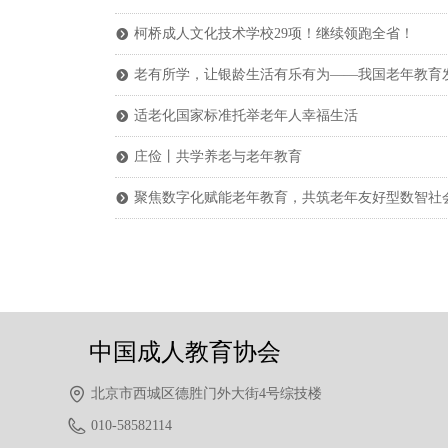
柯桥成人文化技术学校29项！继续领跑全省！
뀹
老有所学，让银龄生活有乐有为——我国老年教育
뀹
适老化国家标准托举老年人幸福生活
뀹
庄俭丨共学养老与老年教育
뀹
聚焦数字化赋能老年教育，共筑老年友好型数智社
뀹
中国成人教育协会
北京市西城区德胜门外大街4号综技楼
010-58582114