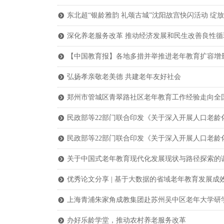
东北超“银龄雅韵 礼颂古城”沈阳故宫快闪活动 绽
뀹
深化养老服务改革 推动经济发展和民生改善良性循
뀹
【中国教育报】各地多措并举推进老年教育扩容增量
뀹
弘扬孝亲敬老美德 共建老年友好社会
뀹
郑州市管城区青翠路社区老年教育工作经验走向全
뀹
民政部等22部门联合印发《关于深入开展人口老龄
뀹
民政部等22部门联合印发《关于深入开展人口老龄
뀹
关于中国式老年教育现代化发展现状与路径探索的
뀹
优秀论文分享 | 基于大数据的省域老年教育发展成效
뀹
上海青浦朱家角成教集团赴苏州吴中区老年大学研
뀹
办好乐龄学堂，推动农村养老服务改革
뀹