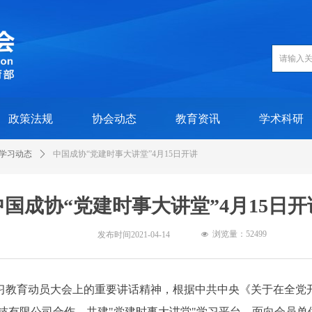
政策法规
协会动态
教育资讯
学术科研
学习动态
ꄲ
中国成协“党建时事大讲堂”4月15日开讲
中国成协“党建时事大讲堂”4月15日开
浏览量：5
2499
发布时间
2021-04-14
넶
教育动员大会上的重要讲话精神，根据中共中央《关于在全党
技有限公司合作，共建"党建时事大讲堂"学习平台，面向会员单