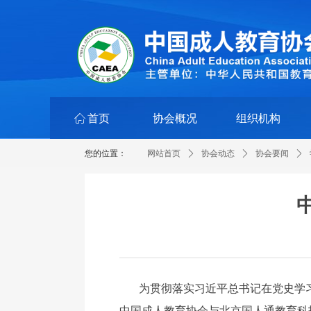
ꀇ
首页
协会概况
组织机构
您的位置：
网站首页
ꄲ
协会动态
ꄲ
协会要闻
ꄲ
为贯彻落实习近平总书记在党史学习
中国成人教育协会与北京国人通教育科