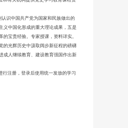
刻认识中国共产党为国家和民族做出的
主义中国化形成的重大理论成果，五是
革的宝贵经验。专家授课，资料详实。
党的光辉历史中汲取阔步新征程的磅礴
进成人继续教育、建设教育强国作出新
堂"进行注册，登录后使用统一发放的学习