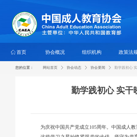
ꀇ
首页
协会概况
组织机构
政策法
您的位置：
网站首页
ꄲ
协会动态
ꄲ
协会要闻
ꄲ
勤学践初心 
勤学践初心 实干
为庆祝中国共产党成立105周年。中国成人教育
这些学习之星始终紧跟党的步伐，坚守为党育