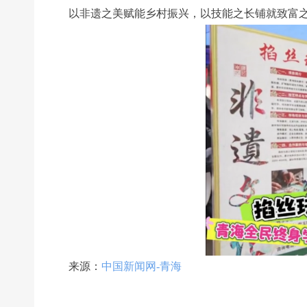
以非遗之美赋能乡村振兴，以技能之长铺就致富
前一个：
无
ꄴ
来源：
中国新闻网-青海
后一个：
无
ꄲ