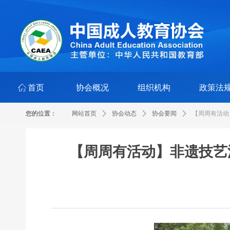
ꀇ
首页
协会概况
组织机构
政策法
您的位置：
网站首页
ꄲ
协会动态
ꄲ
协会要闻
ꄲ
【周周有活动
【周周有活动】非遗技艺汇