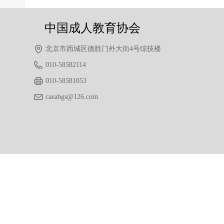
中国成人教育协会
北京市西城区德胜门外大街4号综技楼
010-58582114
010-58581053
caeabgs@126.com