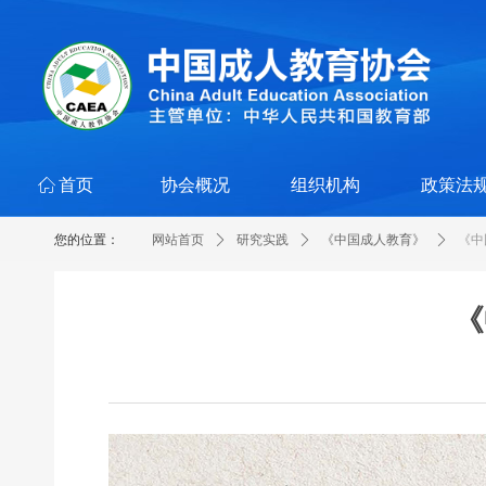
ꀇ
首页
协会概况
组织机构
政策法
您的位置：
网站首页
ꄲ
研究实践
ꄲ
《中国成人教育》
ꄲ
《中
《