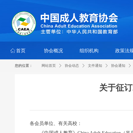
ꀇ
首页
协会概况
组织机构
政策法
您的位置：
网站首页
ꄲ
协会动态
ꄲ
文件通知
ꄲ
协会通知
ꄲ
关于征订
各会员单位、有关高校：
《中国成人教育》China Adult Educa