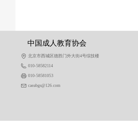
前一个：
无
ꄴ
后一个：
无
ꄲ
中国成人教育协会
北京市西城区德胜门外大街4号综技楼
010-58582114
010-58581053
caeabgs@126.com