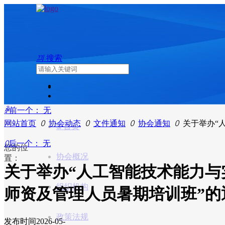
끠
搜索
ꄴ
前一个：
无
网站首页
ꄲ
协会动态
ꄲ
文件通知
ꄲ
协会通知
ꄲ
关于举办“
ꀇ
首页
ꄲ
后一个：
无
您的位
协会概况
置：
关于举办“人工智能技术能力
组织机构
师资及管理人员暑期培训班”的
政策法规
发布时间
2026-05-