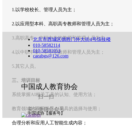
1.以学校校长、管理人员为主；
2.以应用型本科、高职高专教师和管理人员为主；
3.高职高专、中职中专的教师和管理人员为主；
北京市西城区德胜门外大街4号综技楼
010-58582114
010-58581053
4.以中职中专、中小学教师和管理人员为主；
caeabgs@126.com
5.其它人员。
三、培训目标
中国成人教育协会
系统掌握AI相关工具的认知、使用方法；
扫一扫
教育领域的不同场景AI工具的选择与使用；
关注微信公众号
中国成协【服务号】
合理分析和应用人工智能生成内容；