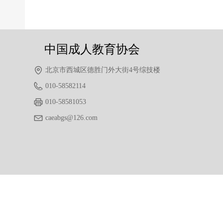
后一个：
无
ꄲ
中国成人教育协会
北京市西城区德胜门外大街4号综技楼
010-58582114
010-58581053
caeabgs@126.com