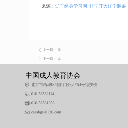
来源：
辽宁终身学习网
辽宁开大辽宁装备
上一篇：
无
ꄴ
下一篇：
无
ꄲ
中国成人教育协会
北京市西城区德胜门外大街4号综技楼
010-58582114
010-58581053
caeabgs@126.com