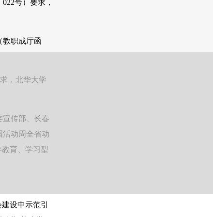
022号）要求，
（教职成厅函
要求，北华大学
委宣传部、长春
届活动周全省动
年教育、学习型
会建设中示范引