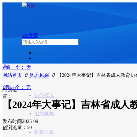
끠
搜索
ꄴ
前一个：
无
网站首页
ꄲ
地方风采
ꄲ
【2024年大事记】吉林省成人教育协
ꀇ
首页
ꄲ
后一个：
无
您的位
协会概况
置：
【2024年大事记】吉林省成人
组织机构
发布时间
2025-09-
11
넶
浏览量：5
0
政策法规