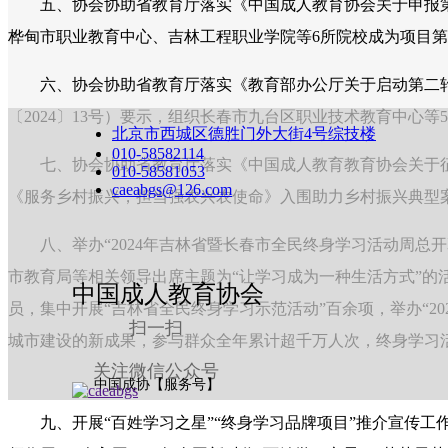
五、协会协助省教育厅落实《中国成人教育协会关于申报第二批
桦甸市职业教育中心、吉林工程职业学院等6所院校成为项目第
六、协会协助省教育厅落实《教育部办公厅关于启动第二轮“
〔2024〕13号）要示，组织长春市九台区职业技术教育中心
北京市西城区德胜门外大街4号综技楼
010-58582114
七、协会协助省教育厅落实《中国成人教育教育协会关于征集助
010-58581053
caeabgs@126.com
《服务乡村振兴，担当强农兴农使命》入围助力乡村振兴典型
八、举办“2024年吉林省暨长春市全民终身学习活动周总开
市教育局等相关领导出席主题为“让学习成为一种生活方式”的
中国成人教育协会
员，集中开展“吉林省全民终身学习示范活动”百余项，举办“2
扫一扫
城市建设的新成果，参与群众全年累计超千万人次，终身学习
关注微信公众号
中国成协【服务号】
九、开展“百姓学习之星”“终身学习品牌项目”推介宣传工