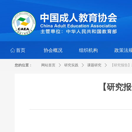
ꀇ
首页
协会概况
组织机构
政策法
您的位置：
网站首页
ꄲ
研究实践
ꄲ
课题研究
ꄲ
【研究报告】
【研究报