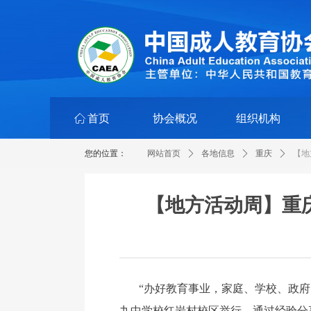
ꀇ
首页
协会概况
组织机构
您的位置：
网站首页
ꄲ
各地信息
ꄲ
重庆
ꄲ
【地
【地方活动周】重庆
“办好教育事业，家庭、学校、政府
九中学校红岩村校区举行，通过经验分