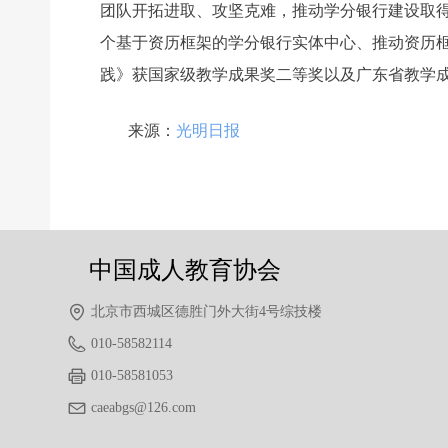
团队开拓进取、攻坚克难，推动学分银行建设取
个基于资历框架的学分银行实体中心、推动资历框
践》获国家级教学成果奖二等奖以及广东省教学成
来源：
光明日报
前一个：
无
ꄴ
后一个：
无
ꄲ
中国成人教育协会
北京市西城区德胜门外大街4号综技楼
010-58582114
010-58581053
caeabgs@126.com