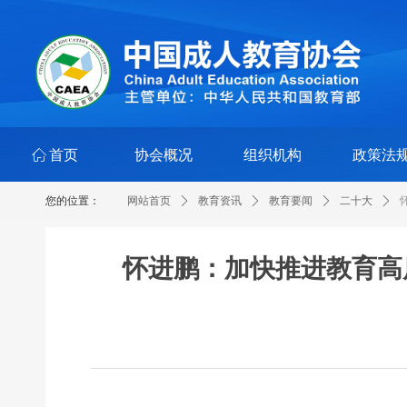
ꀇ
首页
协会概况
组织机构
政策法
您的位置：
网站首页
ꄲ
教育资讯
ꄲ
教育要闻
ꄲ
二十大
ꄲ
怀进鹏：加快推进教育高