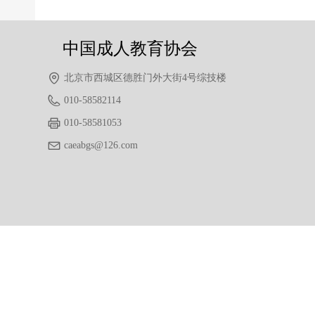
中国成人教育协会
北京市西城区德胜门外大街4号综技楼
010-58582114
010-58581053
caeabgs@126.com