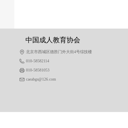
前一个：
无
ꄴ
后一个：
无
ꄲ
中国成人教育协会
北京市西城区德胜门外大街4号综技楼
010-58582114
010-58581053
caeabgs@126.com