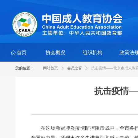
ꀇ
首页
协会概况
组织机构
政策法
您的位置：
网站首页
ꄲ
会员之窗
ꄲ
抗击疫情——北京市成人教
抗击疫情—
在这场新冠肺炎疫情防控阻击战中，全市各行业
产贡献力量，涌现出许多先进典型和感人事迹，他