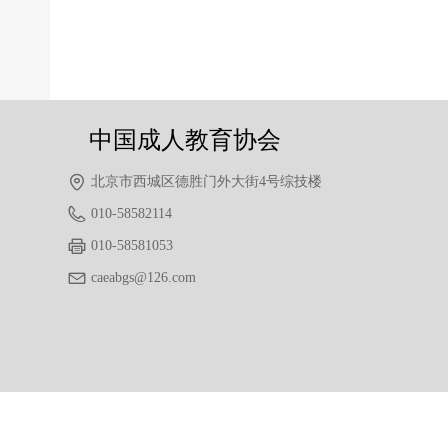
前一个：
无
ꄴ
后一个：
无
ꄲ
中国成人教育协会
北京市西城区德胜门外大街4号综技楼
010-58582114
010-58581053
caeabgs@126.com