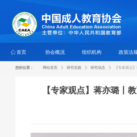
ꀇ
首页
协会概况
组织机构
政策法
您的位置：
网站首页
ꄲ
研究实践
ꄲ
研究动态
ꄲ
【专家观点】
【专家观点】蒋亦璐丨教