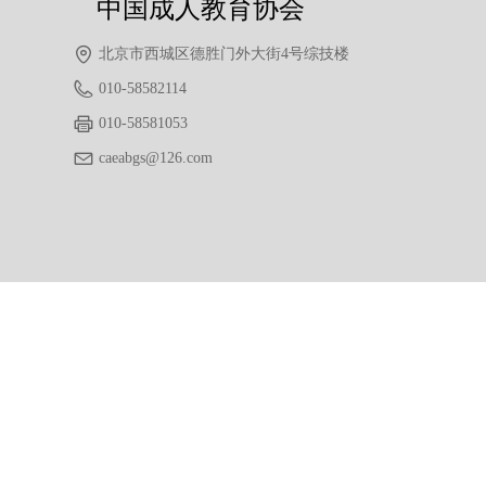
中国成人教育协会
北京市西城区德胜门外大街4号综技楼
010-58582114
010-58581053
caeabgs@126.com