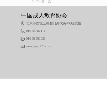
下一篇：
无
ꄲ
中国成人教育协会
北京市西城区德胜门外大街4号综技楼
010-58582114
010-58581053
caeabgs@126.com