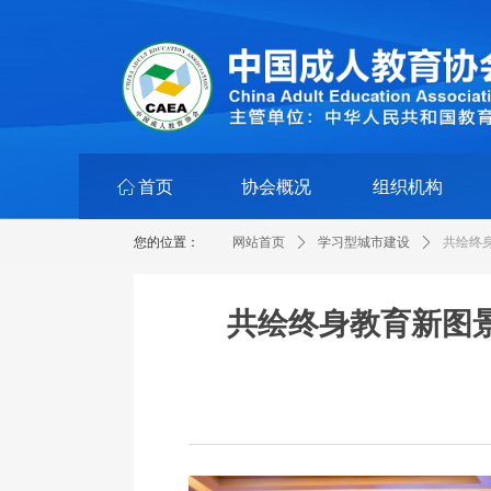
ꀇ
首页
协会概况
组织机构
您的位置：
网站首页
ꄲ
学习型城市建设
ꄲ
共绘终
共绘终身教育新图