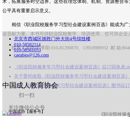
术，拓展服务时空边界。这些在理念体制、机制、资源整合等
公平具有重要启示意义。
相信《职业院校服务学习型社会建设案例百选》能成为广大
设贡献力量。本书可供职业院校教学、培训使用，也可供企业
北京市西城区德胜门外大街4号综技楼
010-58582114
联系人及电话:李阳 010-81290870、13910989932 邮 箱:80405
010-58581053
caeabgs@126.com
《职业院校服务学习型社会建设案例百选》征订回执表.do
关于委托收取《职业院校服务学习型社会建设案例百选》图
中国成人教育协会
关于《职业院校服务学习型社会建设案例百选》图书征订的函
扫一扫
关注微信公众号
中国成协【服务号】
《职业院校服