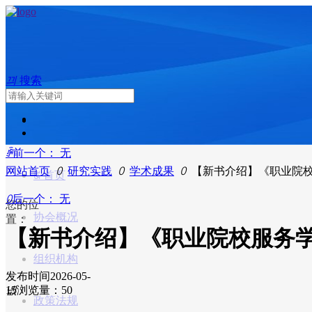
끠
搜索
ꄴ
前一个：
无
网站首页
ꄲ
研究实践
ꄲ
学术成果
ꄲ
【新书介绍】《职业院
ꀇ
首页
ꄲ
后一个：
无
您的位
协会概况
置：
【新书介绍】《职业院校服务
组织机构
发布时间
2026-05-
15
넶
浏览量：5
0
政策法规