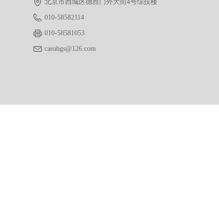
北京市西城区德胜门外大街4号综技楼
010-58582114
010-58581053
caeabgs@126.com